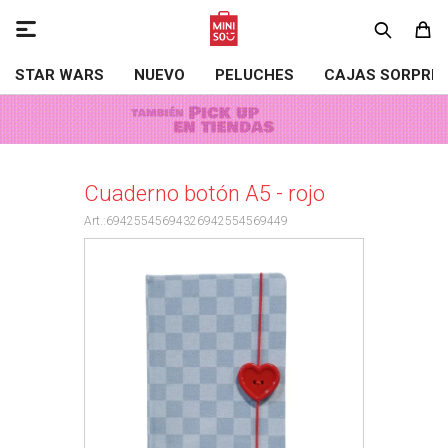

STAR WARS
NUEVO
PELUCHES
CAJAS SORPRE
Cuaderno botón A5 - rojo
69425545694326942554569449