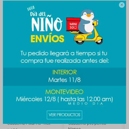

MEDIOS DE PAGO
Productos que te pueden interesar
Cuaderno Pixar A6 - Rex
Cuaderno pvc perrito -
blanco