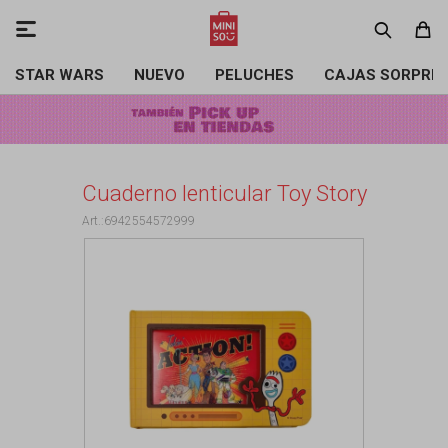

STAR WARS
NUEVO
PELUCHES
CAJAS SORPRE
Cuaderno lenticular Toy Story
6942554572999