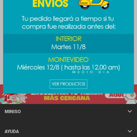
Set cuadernos Hello Kitty
Libreta Barbie - diseño 1
2pcs - azul
189
$
189
$
MINISO
AYUDA