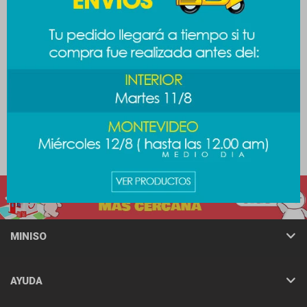
Cuaderno capibara A5 -
Cuaderno capibara A5 -
diseño 3
diseño 2
219
219
$
$
MINISO
AYUDA