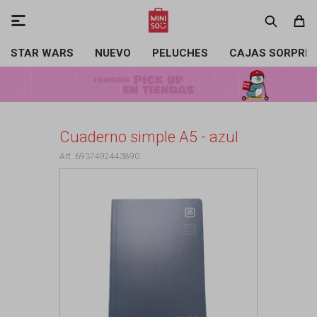

STAR WARS
NUEVO
PELUCHES
CAJAS SORPRE
Cuaderno simple A5 - azul
6937492443890