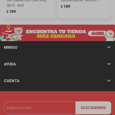
2pcs - azul
189
$
189
$
MINISO
AYUDA
CUENTA
SUSCRIBIRME