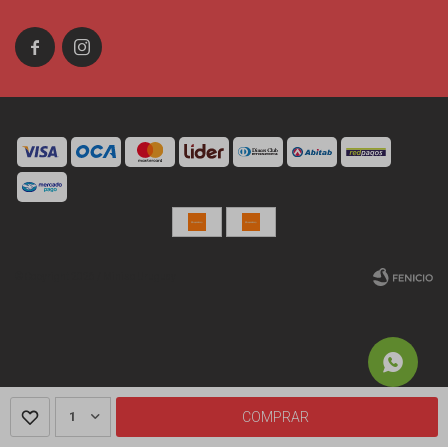


© Copyright 2026 / Miniso Uruguay
Fenicio
1
COMPRAR