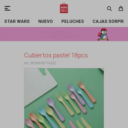

STAR WARS
NUEVO
PELUCHES
CAJAS SORPRE
Cubiertos pastel 18pcs
6936906774322