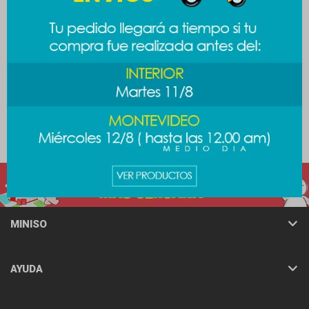
Esponja cocina con
Contenedor de alimentos
dispensador - rosa
2.4lt
189
189
$
$
289
$
MINISO
AYUDA