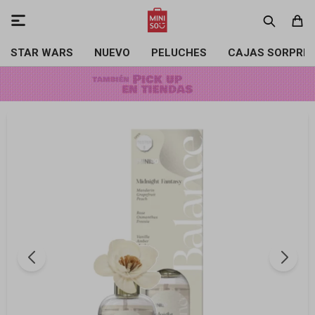

STAR WARS
NUEVO
PELUCHES
CAJAS SORPRE