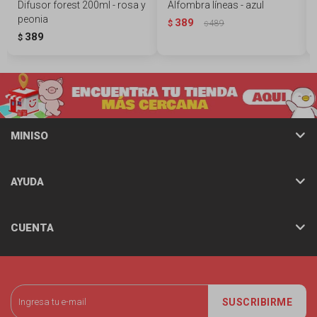
Difusor forest 200ml - rosa y
Alfombra líneas - azul
peonia
389
$
489
$
389
$
MINISO
AYUDA
CUENTA
SUSCRIBIRME