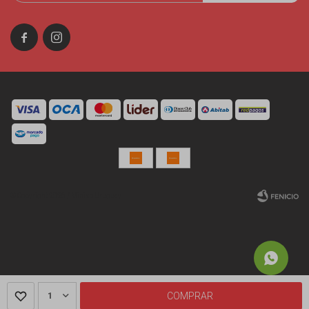


© Copyright 2026 / Miniso Uruguay
Fenicio
1
COMPRAR