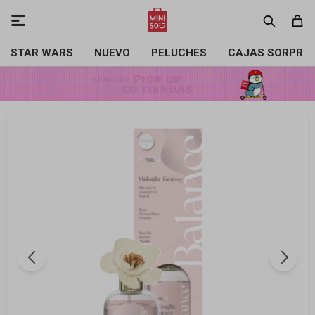

STAR WARS
NUEVO
PELUCHES
CAJAS SORPRE