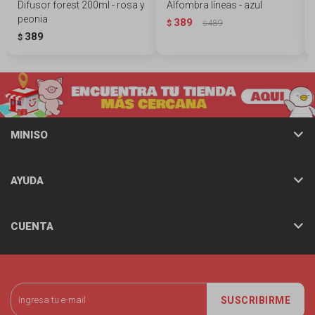
Difusor forest 200ml - rosa y
Alfombra líneas - azul
peonia
389
$
489
$
389
$
MINISO
AYUDA
CUENTA
SUSCRIBIRME