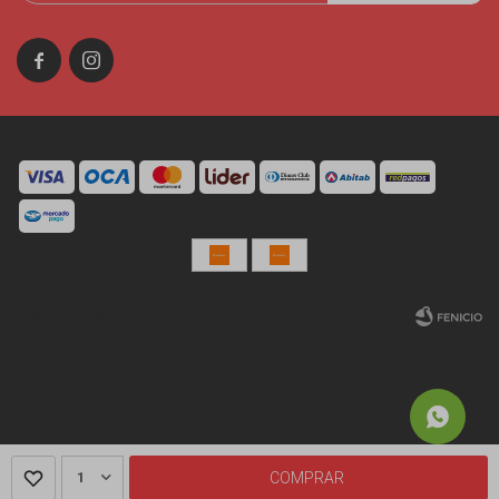


© Copyright 2026 / Miniso Uruguay
Fenicio
1
COMPRAR