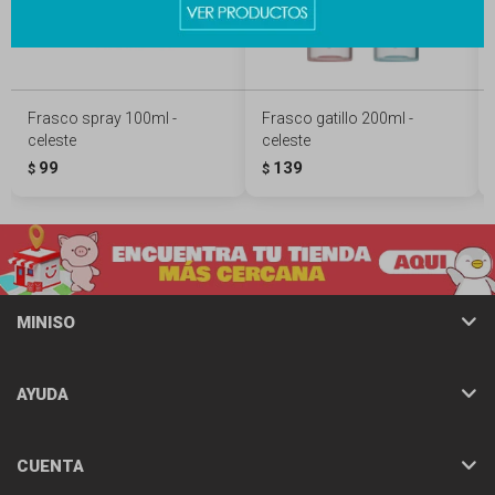
Frasco spray 100ml -
Frasco gatillo 200ml -
celeste
celeste
99
139
$
$
MINISO
AYUDA
CUENTA