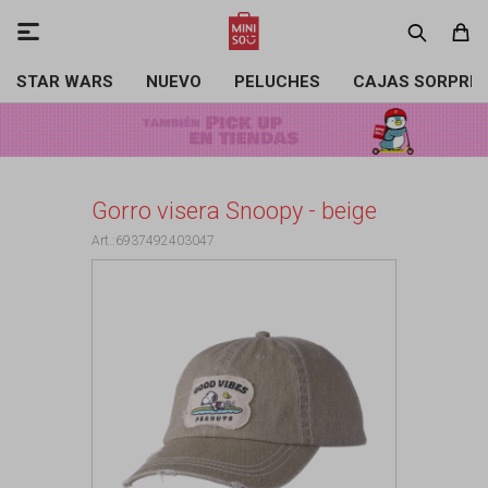

STAR WARS
NUEVO
PELUCHES
CAJAS SORPRE
Gorro visera Snoopy - beige
6937492403047