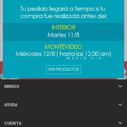
Gorro Good day - rosa
Gorro de lana degradé -
violeta
389
$
389
$
489
$
MINISO
AYUDA
CUENTA