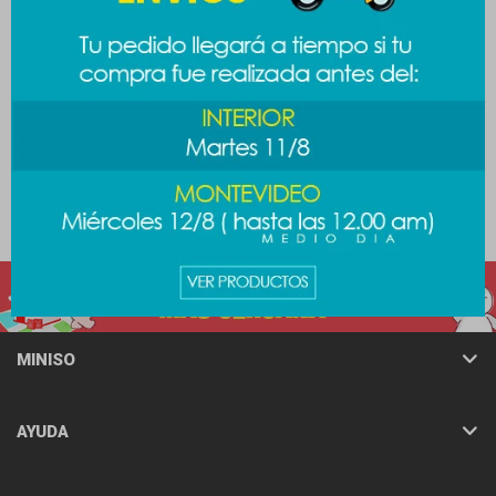
Porta cepillo dental - celeste
Toalla Escandalosos -
Pardo
189
$
189
$
289
$
MINISO
AYUDA