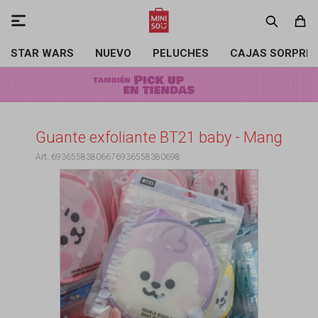

STAR WARS
NUEVO
PELUCHES
CAJAS SORPRE
Guante exfoliante BT21 baby - Mang
69365583806676936558380698