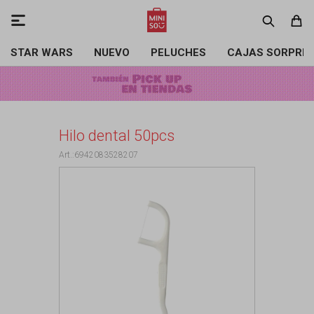

STAR WARS
NUEVO
PELUCHES
CAJAS SORPRE
Hilo dental 50pcs
6942083528207