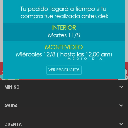
Portacepillo unicornio 2pcs
Porta cepillo de dientes -
Beige
89
$
99
$
MINISO
AYUDA
CUENTA