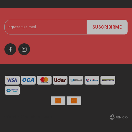
SUSCRIBIRME


© Copyright 2026 / Miniso Uruguay