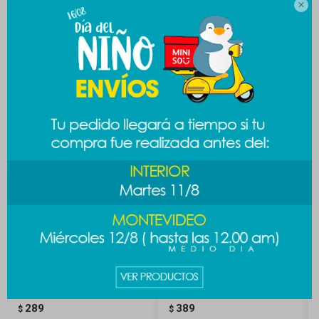
MEDIOS DE PAGO

Productos que te pueden interesar
Medias mascota L
Alicate para mascotas
289
389
$
$