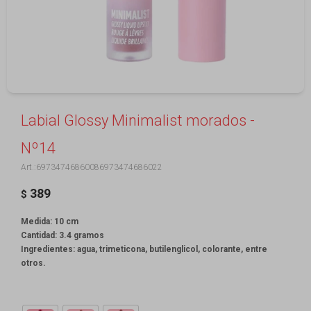
Labial Glossy Minimalist morados -
Nº14
69734746860086973474686022
389
$
Medida: 10 cm
Cantidad: 3.4 gramos
Ingredientes: agua, trimeticona, butilenglicol, colorante, entre
otros.