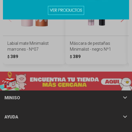
Labial mate Minimalist
Máscara de pestañas
marrones - Nº07
Minimalist - negro Nº1
389
389
$
$
MINISO
AYUDA