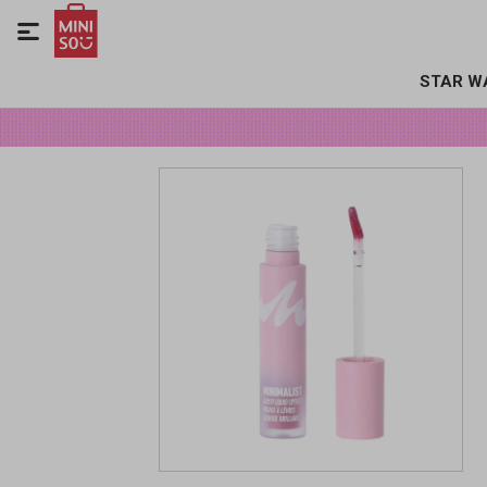

STAR W