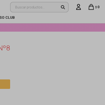
0
$
ISO CLUB
 Nº8