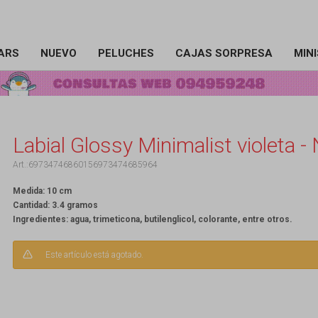
ARS
NUEVO
PELUCHES
CAJAS SORPRESA
MIN
Labial Glossy Minimalist violeta -
69734746860156973474685964
Medida: 10 cm
Cantidad: 3.4 gramos
Ingredientes: agua, trimeticona, butilenglicol, colorante, entre otros.
Este artículo está agotado.