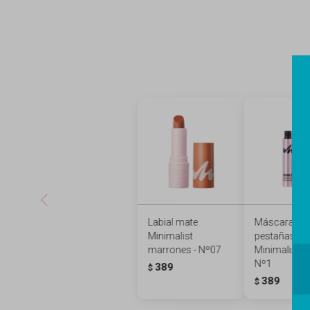
Labial mate
Máscara de
Minimalist
pestañas
marrones - Nº07
Minimalist -
Nº1
389
$
389
$