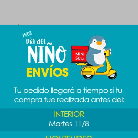
Productos que te pueden interesar
Set brochas sweet
Set brochas B&G 5
Brocha pa
8pcs
pcs
con estuch
 negro
dorado
489
589
$
$
589
$