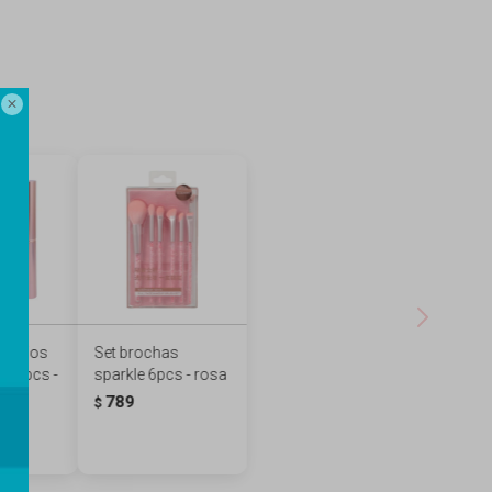

ra ojos
Set brochas
e 5pcs -
sparkle 6pcs - rosa
789
$