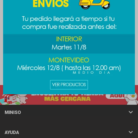
Labial mate Minimalist
Máscara de pestañas
marrones - Nº07
Minimalist - negro Nº1
389
389
$
$
MINISO
AYUDA