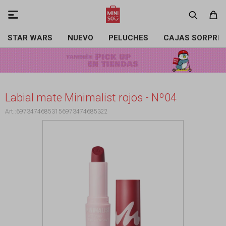

STAR WARS
NUEVO
PELUCHES
CAJAS SORPRE
Labial mate Minimalist rojos - Nº04
69734746853156973474685322