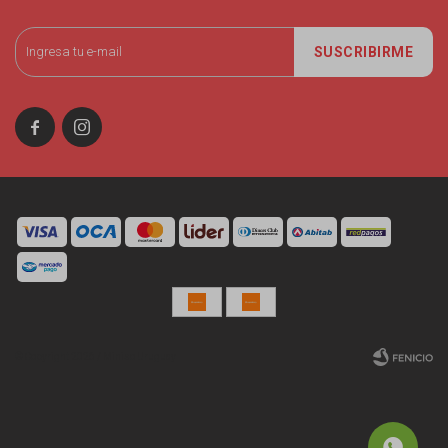
SUSCRIBIRME


© Copyright 2026 / Miniso Uruguay