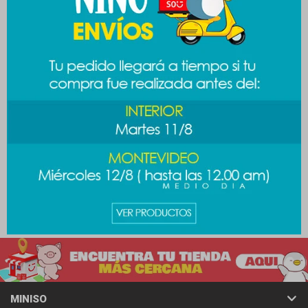
Lapicera gel La sirenita -
Lapicera 8 colores pen pen -
celeste
azul
139
139
$
$
MINISO