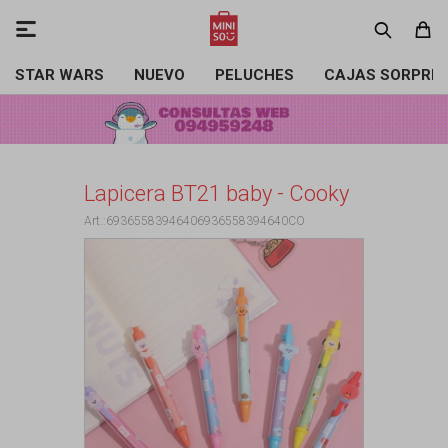

STAR WARS
NUEVO
PELUCHES
CAJAS SORPRE
Lapicera BT21 baby - Cooky
69365583946406936558394640CO