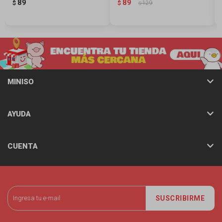
89
89
$
$
129
$
MINISO
AYUDA
CUENTA
SUSCRIBIRME