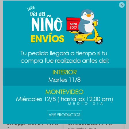

MEDIOS DE PAGO
Productos que te pueden interesar
Lapiz gigante Barbie - diseño
Lapicera Jurassic World
2
proyector - gris