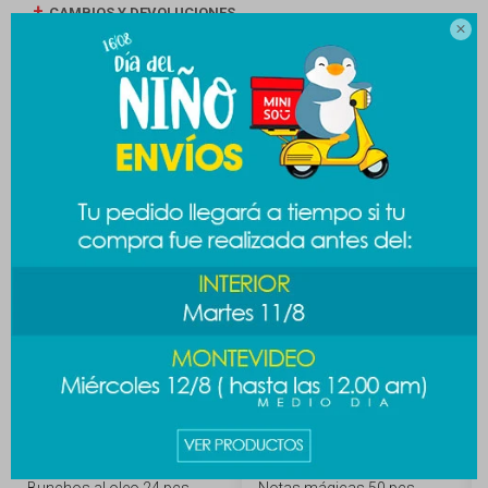
CAMBIOS Y DEVOLUCIONES

MEDIOS DE PAGO
Productos que te pueden interesar
Bunchos al oleo 24 pcs
Notas mágicas 50 pcs