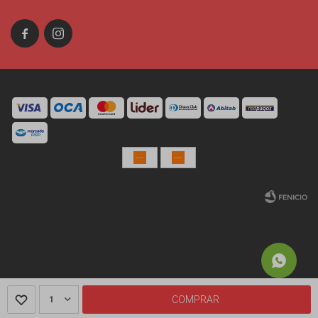


© Copyright 2026 / Miniso Uruguay
Fenicio
1
COMPRAR