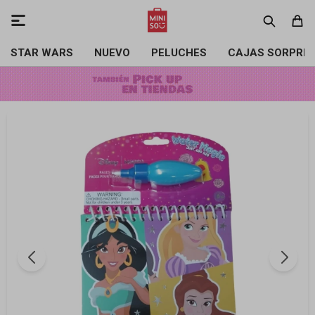

STAR WARS
NUEVO
PELUCHES
CAJAS SORPRE