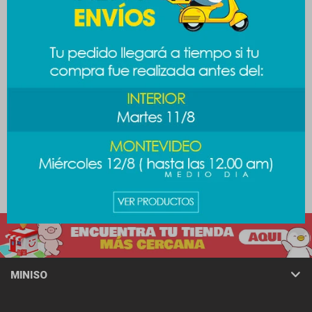
Llavero mini espejo Barbie
Lunchera Sanrio - Melody
389
389
$
$
489
$
MINISO