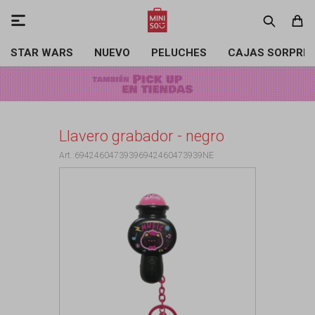

STAR WARS
NUEVO
PELUCHES
CAJAS SORPRE
Llavero grabador - negro
69424604739396942460473939NE