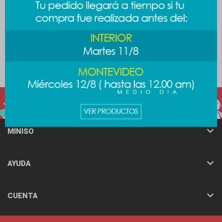
Billetera Barbie - fucsia
Lunchera Mario Bros -
diseño 2
589
$
589
$
MINISO
AYUDA
CUENTA