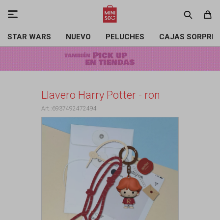

STAR WARS
NUEVO
PELUCHES
CAJAS SORPRE
Llavero Harry Potter - ron
6937492472494