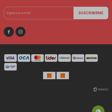
SUSCRIBIRME


© Copyright 2026 / Miniso Uruguay