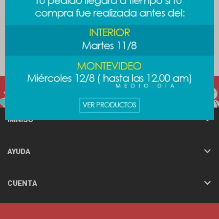
Llavero mini espejo Barbie
Lunchera Sanrio - Melody
389
389
$
$
489
$
MINISO
AYUDA
CUENTA