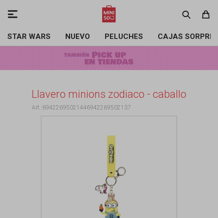

STAR WARS
NUEVO
PELUCHES
CAJAS SORPRE
Llavero minions zodiaco - caballo
69422695021446942269502137