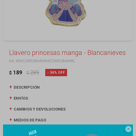
Llavero princesas manga - Blancanieves
69422695286496942269528649BL
189
289
34
$
$
DESCRIPCIÓN
ENVÍOS
CAMBIOS Y DEVOLUCIONES
MEDIOS DE PAGO
