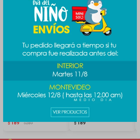
Productos que te pueden interesar
Llavero princesas manga -
Colgante celular Sanrio -
Ariel
Melody
189
189
$
289
$
$