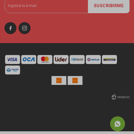
SUSCRIBIRME


© Copyright 2026 / Miniso Uruguay