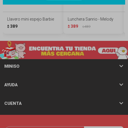
Llavero mini espejo Barbie
Lunchera Sanrio - Melody
389
389
$
$
489
$
MINISO
AYUDA
CUENTA