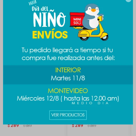
Productos que te pueden interesar
Lunchera Star Wars - blanca
Lunchera doggie - beige
289
289
$
389
$
389
$
$