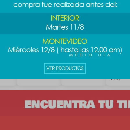
-PEN 7
Medias PEN-PEN 5
Medias invisibles
Soquete in
a 7 años - azul
tsum tsum - Chip
Disney 3pc
diseño 1
189
189
$
$
189
$