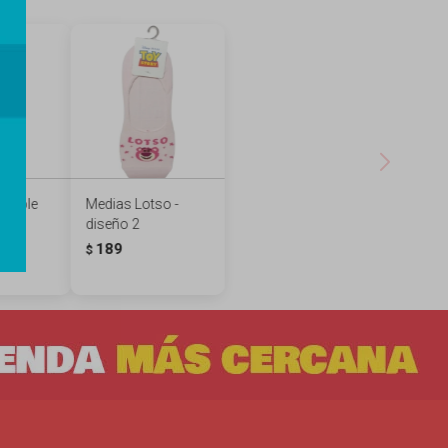
visible
Medias Lotso -
s -
diseño 2
189
$