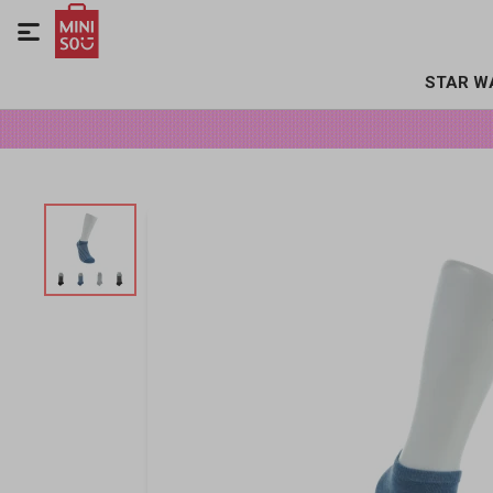

STAR W