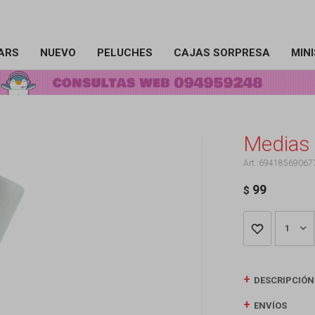
ARS
NUEVO
PELUCHES
CAJAS SORPRESA
MIN
Medias 
69418569067
99
$
1
DESCRIPCIÓN
ENVÍOS