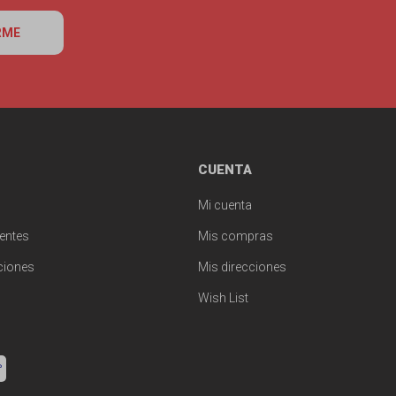
RME
CUENTA
Mi cuenta
entes
Mis compras
ciones
Mis direcciones
Wish List