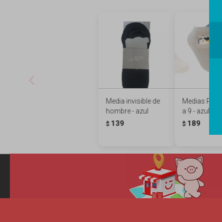
Media invisible de
Medias PEN
hombre - azul
a 9 - azul
139
189
$
$