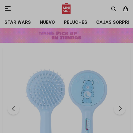

STAR WARS
NUEVO
PELUCHES
CAJAS SORPRE