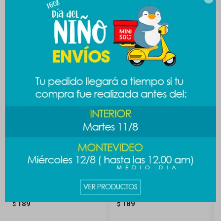
Productos que te pueden interesar
Cepillo de pelo mini - celeste
Cepillo desenredante BT21
189
189
$
$