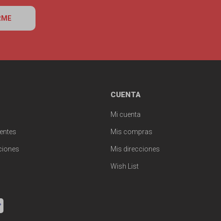
RME
CUENTA
Mi cuenta
entes
Mis compras
ciones
Mis direcciones
Wish List