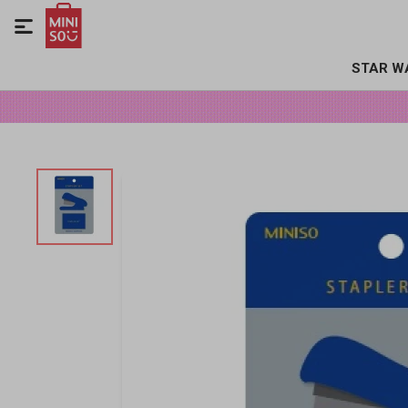

STAR W