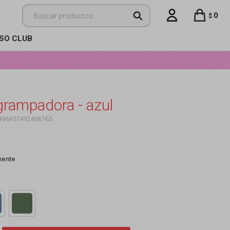
0
$
ISO CLUB
grampadora - azul
496937492468763
mente