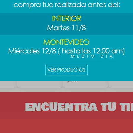
orte
Cartuchera malla
Juego de
Juego geo
doble cierre - rosa
geometría Sanrio -
Sanrio - K
Kitty
219
249
$
$
249
$