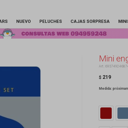
ARS
NUEVO
PELUCHES
CAJAS SORPRESA
MIN
Mini en
69374924687
219
$
Medida: próxima