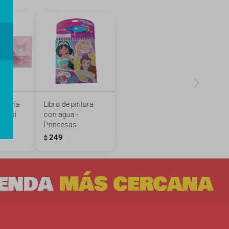
metría
Libro de pintura
uromi
con agua -
Princesas
249
$