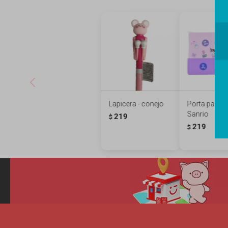
Lapicera - conejo
Porta pasap
Sanrio
219
$
219
$