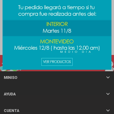
Mochila Disney - Mickey
Mochila cuadrada arcoiris
499
499
$
$
MINISO
AYUDA
CUENTA