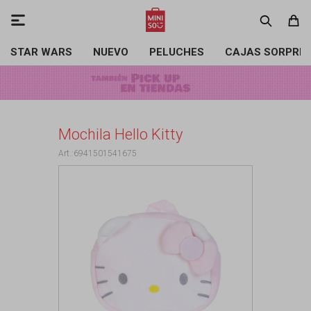

STAR WARS
NUEVO
PELUCHES
CAJAS SORPRE
Mochila Hello Kitty
6941501541675