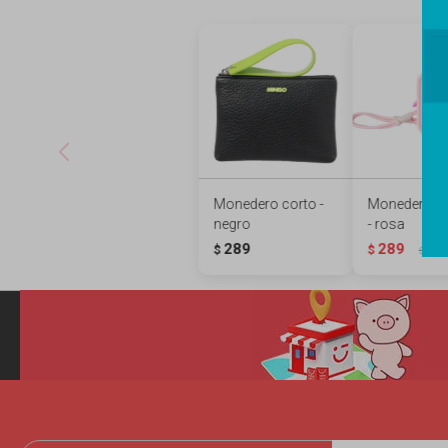
Monedero corto -
Monedero si
negro
- rosa
289
289
$
$
389
$