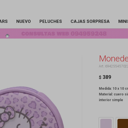
ARS
NUEVO
PELUCHES
CAJAS SORPRESA
MIN
Monedero
69425545702
389
$
Medida: 10 x 10 
Material: cuero si
interior simple