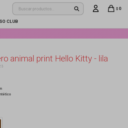
0
$
ISO CLUB
 animal print Hello Kitty - lila
23
cm
ntético