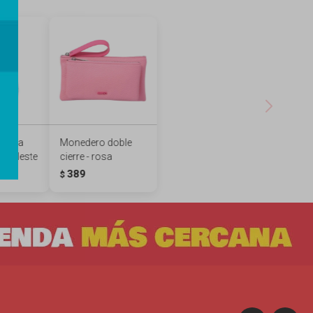
chila
Monedero doble
- celeste
cierre - rosa
389
$