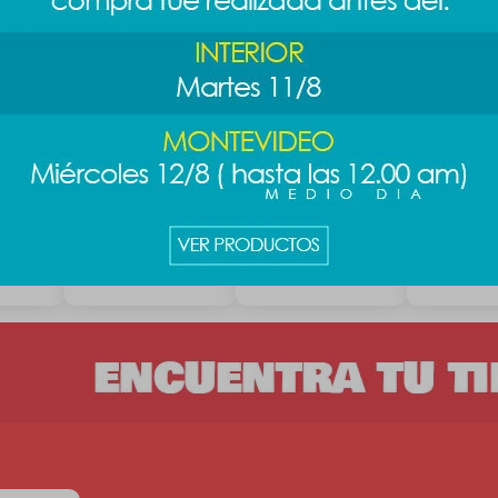
licona
Monedero future -
Llavero mochila
Llavero mo
beige
graffiti - diseño 3
animalitos 
289
389
389
$
$
$