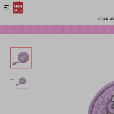

STAR W