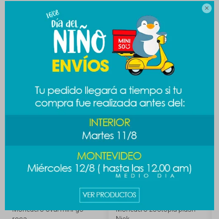

MEDIOS DE PAGO
Productos que te pueden interesar
Monedero oval mini-go -
Monedero zootopia plush -
rosa
Nick