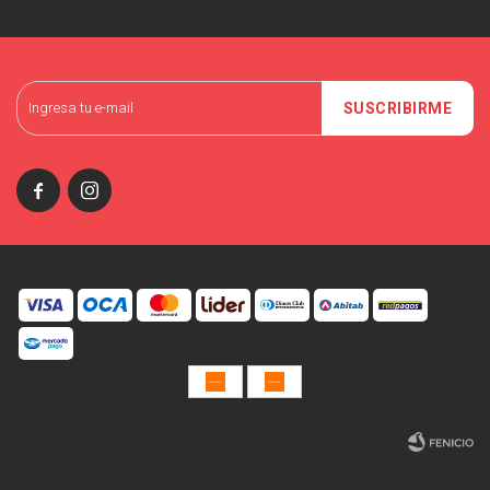
SUSCRIBIRME


© Copyright 2026 / Miniso Uruguay