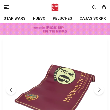

STAR WARS
NUEVO
PELUCHES
CAJAS SORPRE