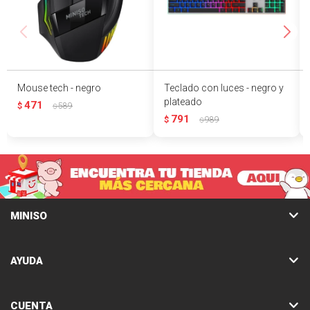
Mouse tech - negro
Teclado con luces - negro y
plateado
471
$
589
$
791
$
989
$
MINISO
AYUDA
CUENTA