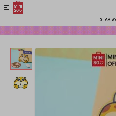

STAR W