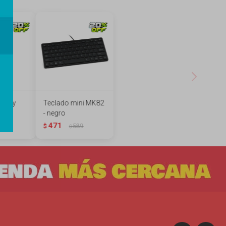
s Toy
Teclado mini MK82
oody
- negro
471
89
$
589
$