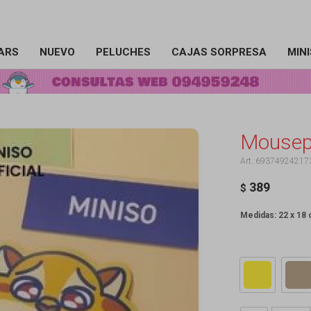
ARS
NUEVO
PELUCHES
CAJAS SORPRESA
MIN
Mousepa
69374924217
389
$
Medidas: 22 x 18