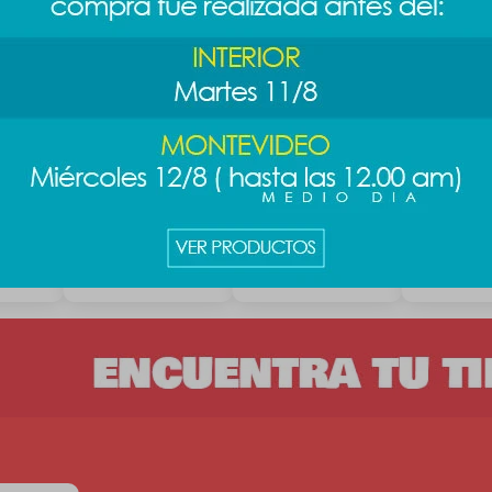
ra
Soporte de laptop
Mouse inalambrico
Auriculare
- negro
Story - W
389
$
391
391
$
489
$
5
$
$