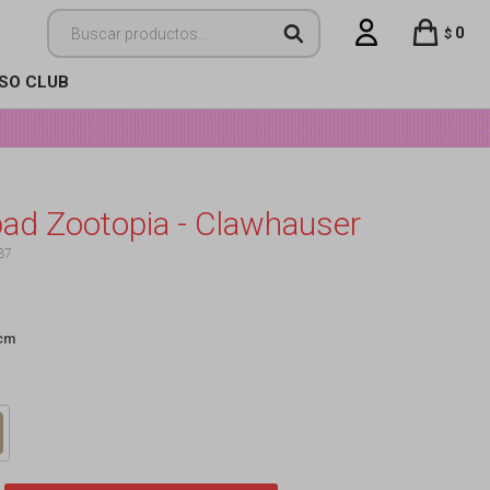
0
$
ISO CLUB
d Zootopia - Clawhauser
37
 cm