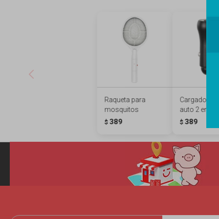
Raqueta para
Cargador pa
mosquitos
auto 2 en 1
389
389
$
$