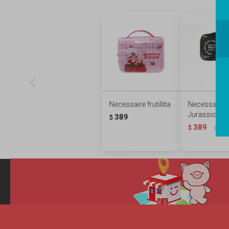
Necessaire frutillita
Necessaire
Jurassic Wo
389
$
389
$
589
$