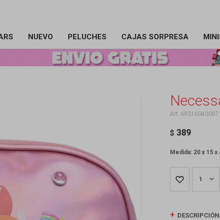
ARS
NUEVO
PELUCHES
CAJAS SORPRESA
MIN
Necessa
69316043097
389
$
Medida: 20 x 15 x
1
DESCRIPCIÓN