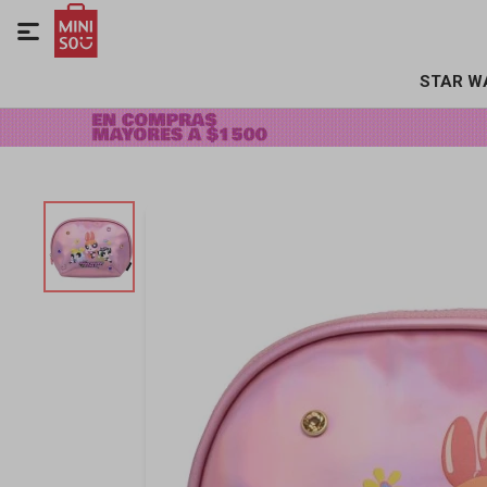

STAR W