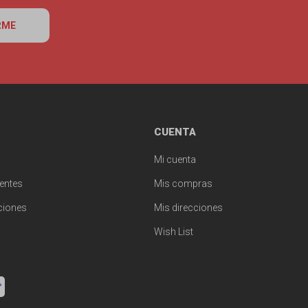
RME
CUENTA
Mi cuenta
entes
Mis compras
ciones
Mis direcciones
Wish List