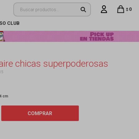
0
$
ISO CLUB
ire chicas superpoderosas
15
 4 cm
COMPRAR