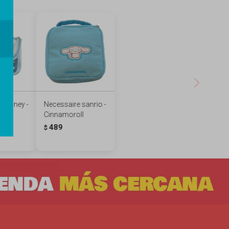
 Disney -
Necessaire sanrio -
Cinnamoroll
489
$