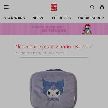

STAR WARS
NUEVO
PELUCHES
CAJAS SORPRE
Necessaire plush Sanrio - Kuromi
69259121244816925912124474