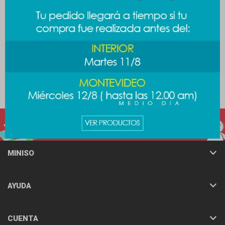
Necessaire PAC-MAN
Necessaire melange con
divisiones
589
$
589
$
MINISO
AYUDA
CUENTA