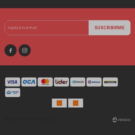
SUSCRIBIRME


© Copyright 2026 / Miniso Uruguay