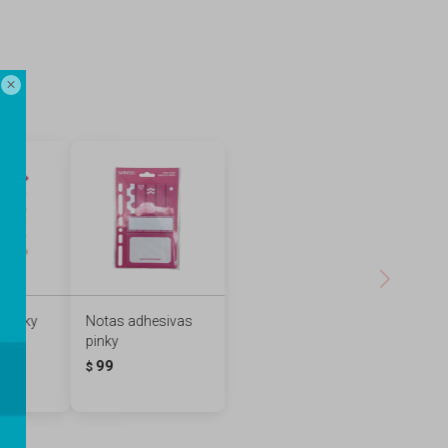

 pinky
Notas adhesivas
pinky
99
$