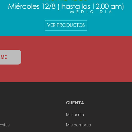
RME
CUENTA
Mi cuenta
entes
Mis compras