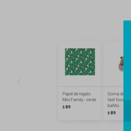
Papel de regalo
Goma de bor
Mini Family - verde
fast food - c
bañito
89
$
89
$