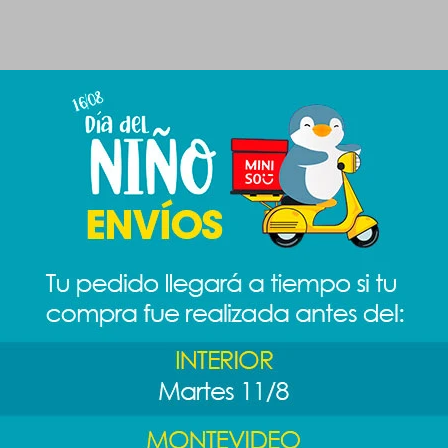
Productos que te pueden interesar
rar
Stickers Jurassic
Libreta de notas
Set gomas
api
World - diseño 1
rose - diseño 1
6pcs
89
99
99
$
$
$