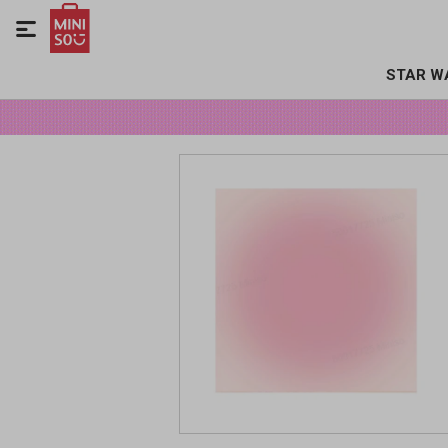

STAR W