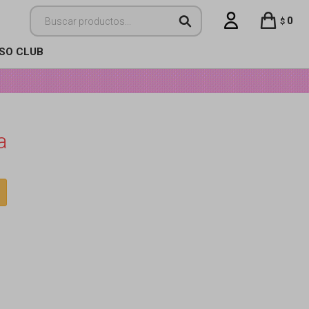
0
$
ISO CLUB
a