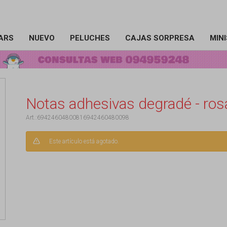
ARS
NUEVO
PELUCHES
CAJAS SORPRESA
MIN
Notas adhesivas degradé - ros
69424604800816942460480098
Este artículo está agotado.