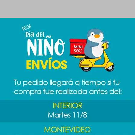
Productos que te pueden interesar
izador
Organizador
Organizador
Joyero cu
navideño Sanrio
Escandalosos
cherry
289
299
349
$
389
$
589
$
$
$