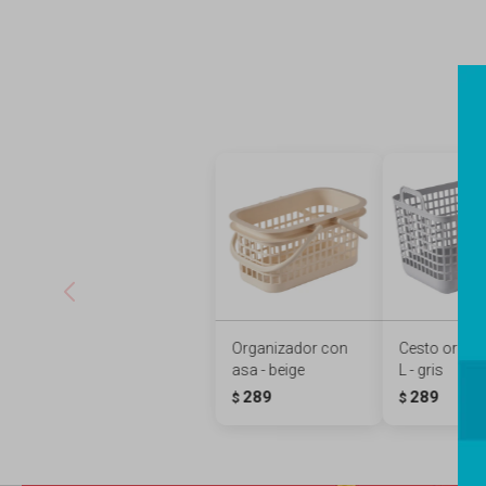
Organizador con
Cesto organ
asa - beige
L - gris
289
289
$
$