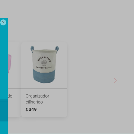

adrado
Organizador
cilíndrico
349
$