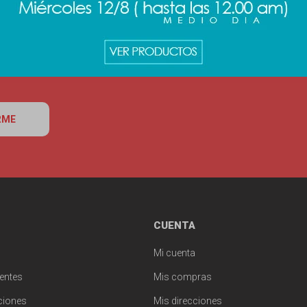
RME
CUENTA
Mi cuenta
entes
Mis compras
ciones
Mis direcciones