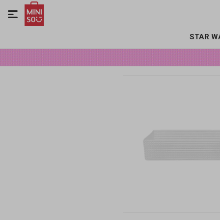

STAR W