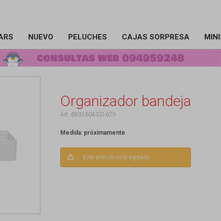
ARS
NUEVO
PELUCHES
CAJAS SORPRESA
MIN
Organizador bandeja
6931604331679
Medida: próximamente
Este artículo está agotado.