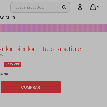
0
$
ISO CLUB
dor bicolor L tapa abatible
36
33
 26 cm
COMPRAR