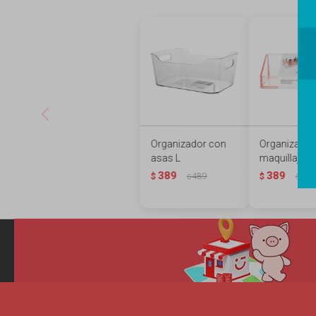
Organizador con
Organizador
asas L
maquillaje g
389
389
$
489
$
489
$
$