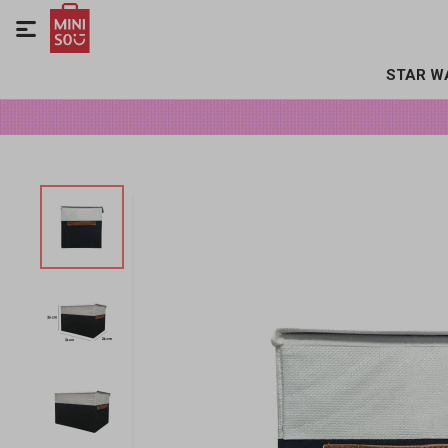

STAR W