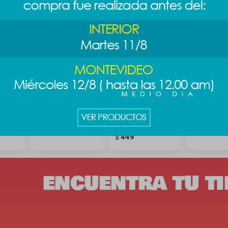
 de
Organizador
Organizador de
Organizad
rande
acrílico S
maquillaje acrílico
Potter L - 
L
389
489
$
$
449
$