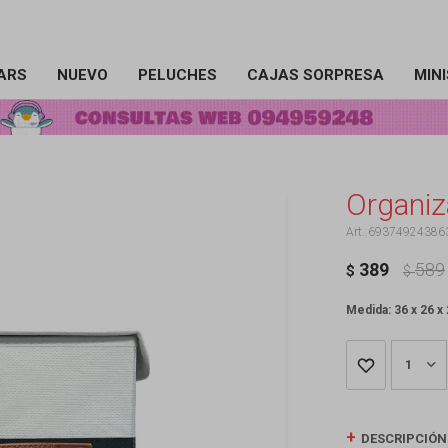
ARS
NUEVO
PELUCHES
CAJAS SORPRESA
MIN
Organiza
69374924386
389
589
$
$
Medida: 36 x 26 x
1
DESCRIPCIÓN