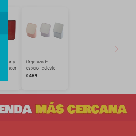
or Harry
Organizador
Gryffindor
espejo - celeste
489
$