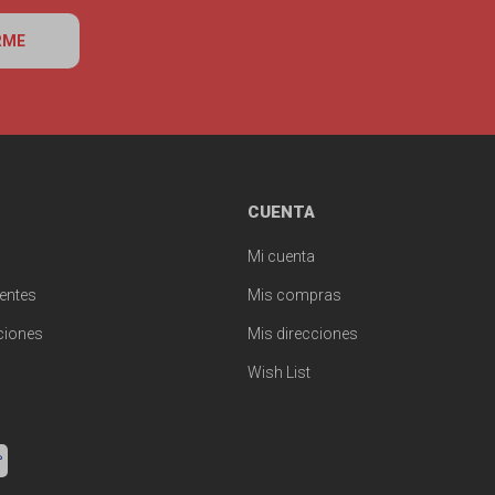
RME
CUENTA
Mi cuenta
entes
Mis compras
ciones
Mis direcciones
Wish List