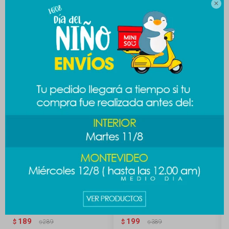
MEDIOS DE PAGO

Productos que te pueden interesar
Organizador de maquillaje
Canasto con asa Ratora
189
199
$
289
$
389
$
$