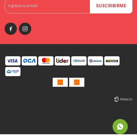
SUSCRIBIRME


© Copyright 2026 / Miniso Uruguay