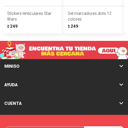
Stickers lenticulares Star
Set marcadores dots 12
Wars
colores
249
249
$
$
MINISO
AYUDA
CUENTA