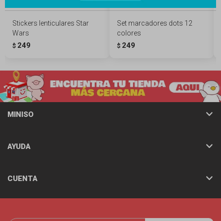
Stickers lenticulares Star
Set marcadores dots 12
Wars
colores
249
249
$
$
MINISO
AYUDA
CUENTA