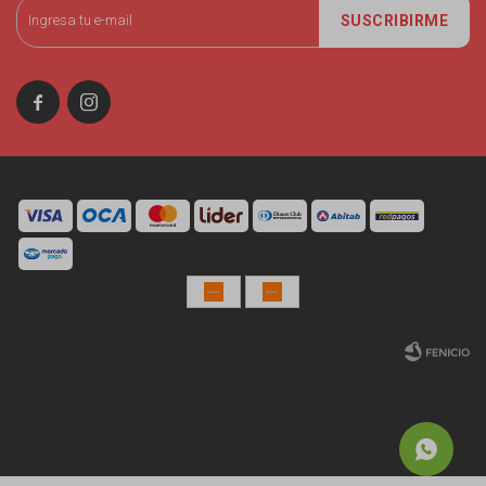
SUSCRIBIRME


© Copyright 2026 / Miniso Uruguay