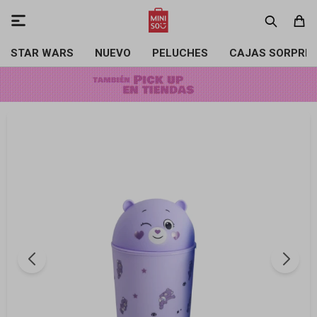

STAR WARS
NUEVO
PELUCHES
CAJAS SORPRE