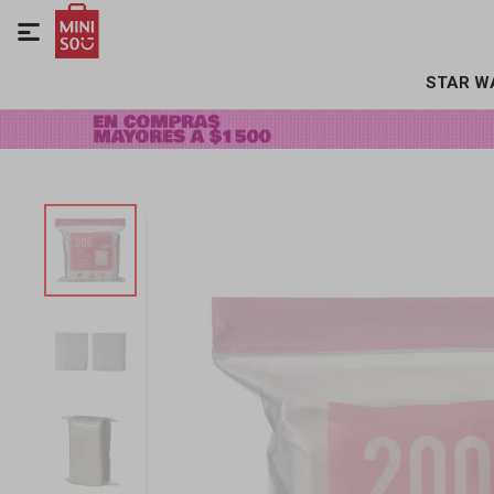

STAR W