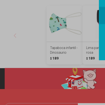
Tapaboca infantil -
Lima para pie
Dinosaurio
rosa
189
189
$
$