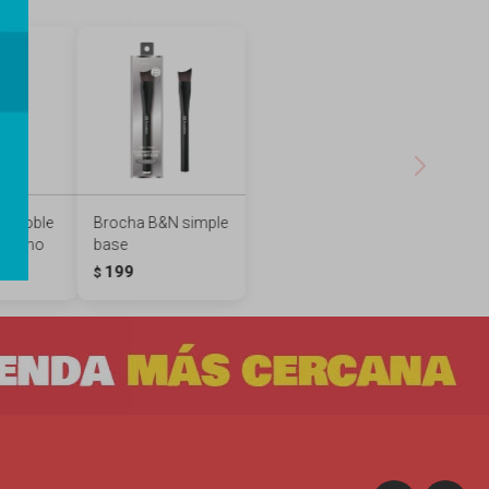
N doble
Brocha B&N simple
ntorno
base
199
$