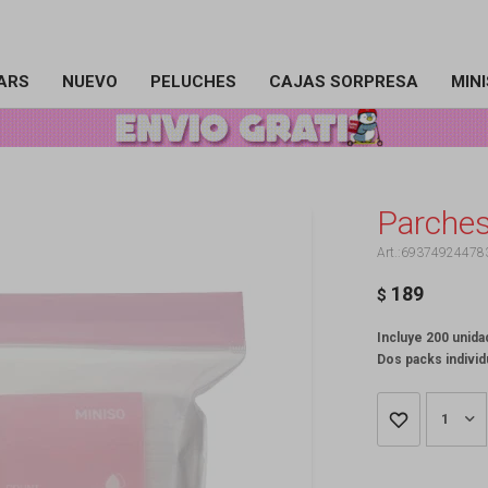
ARS
NUEVO
PELUCHES
CAJAS SORPRESA
MIN
Parches
69374924478
189
$
Incluye 200 unid
Dos packs individ
1