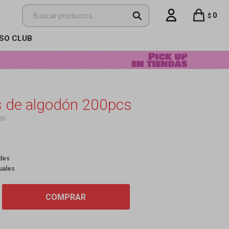
0
$
ISO CLUB
 de algodón 200pcs
36
ades
uales
COMPRAR