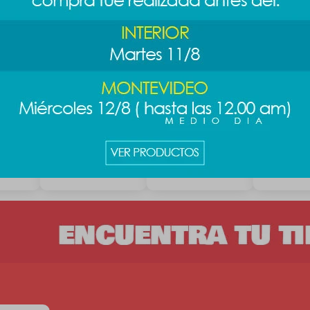
s -
Pack cremas
Brocha B&N doble
Brocha B&
florales 3pcs
base y sombra
rubor y co
189
199
199
$
$
$