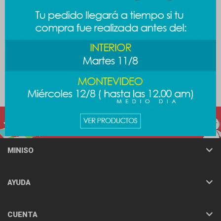
Peluche ovejita - lavanda
Peluche Disney princesas -
Blancanieves
789
$
789
$
MINISO
AYUDA
CUENTA