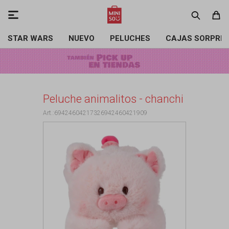

STAR WARS
NUEVO
PELUCHES
CAJAS SORPRE
Peluche animalitos - chanchi
69424604217326942460421909