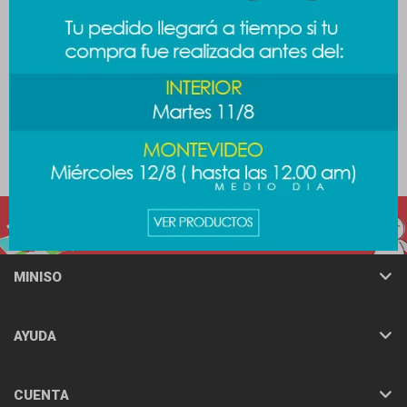
Peluche sanrio - Badtz-maru
Peluche chanchirabbit
889
889
$
$
MINISO
AYUDA
CUENTA