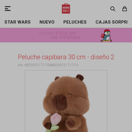

STAR WARS
NUEVO
PELUCHES
CAJAS SORPRE
Peluche capibara 30 cm - diseño 2
69259121717066925912171713