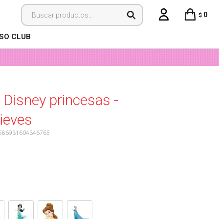
0
$
ISO CLUB
 Disney princesas -
ieves
586931604346765