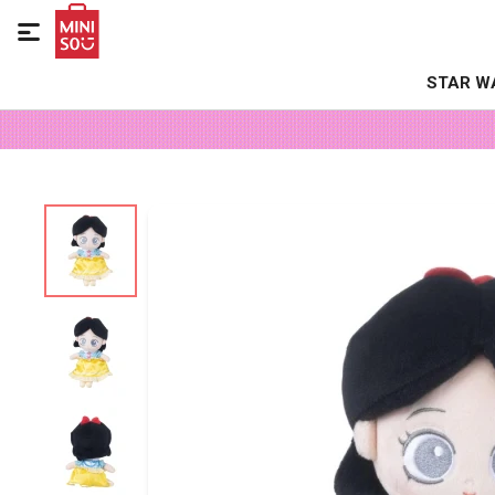

STAR W