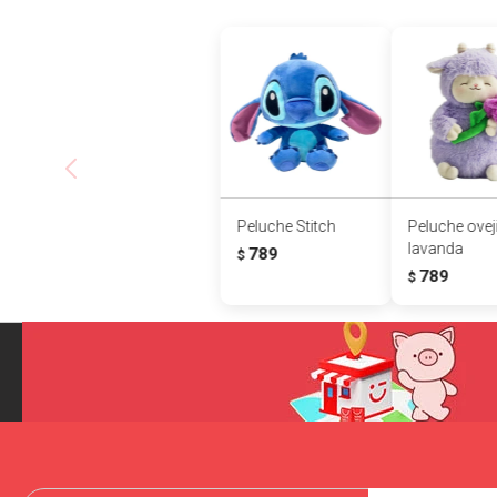
Peluche Stitch
Peluche oveji
lavanda
789
$
789
$