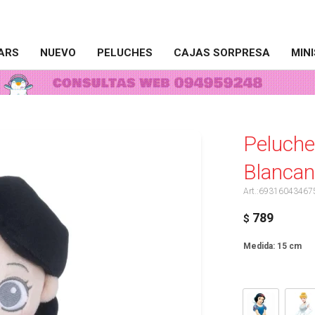
ARS
NUEVO
PELUCHES
CAJAS SORPRESA
MIN
Peluche
Blancan
69316043467
789
$
Medida: 15 cm