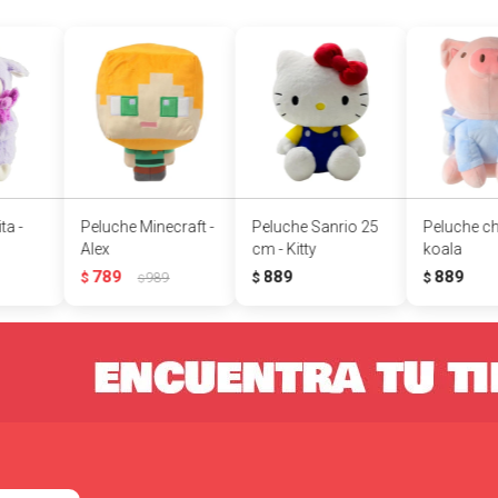
ta -
Peluche Minecraft -
Peluche Sanrio 25
Peluche ch
Alex
cm - Kitty
koala
789
889
889
$
989
$
$
$