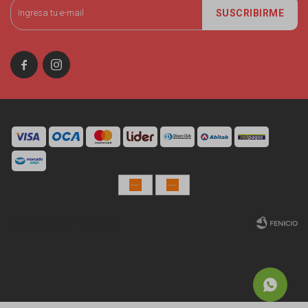
SUSCRIBIRME


© Copyright 2026 / Miniso Uruguay