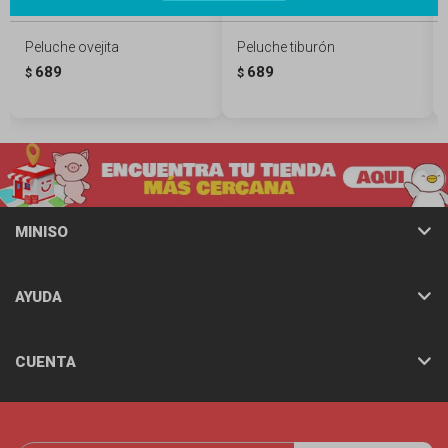
Peluche ovejita
Peluche tiburón
689
689
$
$
MINISO
AYUDA
CUENTA