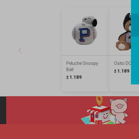
Peluche Snoopy
Osito DC - 
Ball
1.189
$
1.189
$