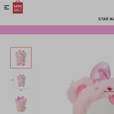

STAR W