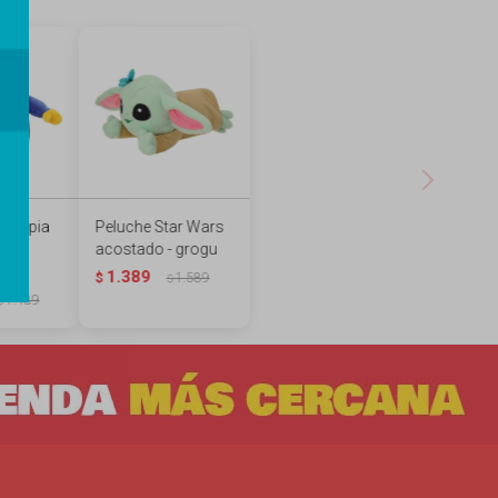
ootopia
Peluche Star Wars
acostado - grogu
r
1.389
$
1.589
$
1.489
$