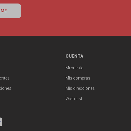
RME
CUENTA
Mi cuenta
entes
Mis compras
ciones
Mis direcciones
Wish List