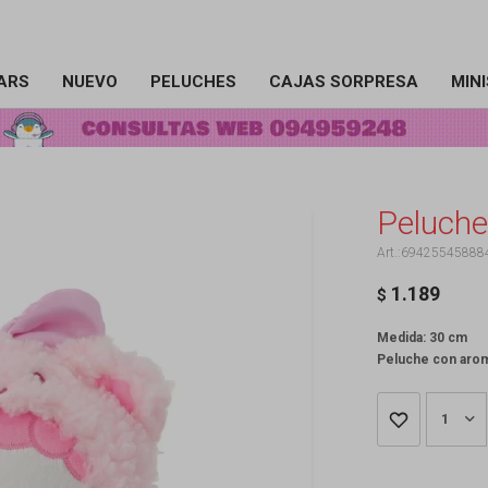
ARS
NUEVO
PELUCHES
CAJAS SORPRESA
MIN
Peluche
69425545888
1.189
$
Medida: 30 cm
Peluche con aro
1