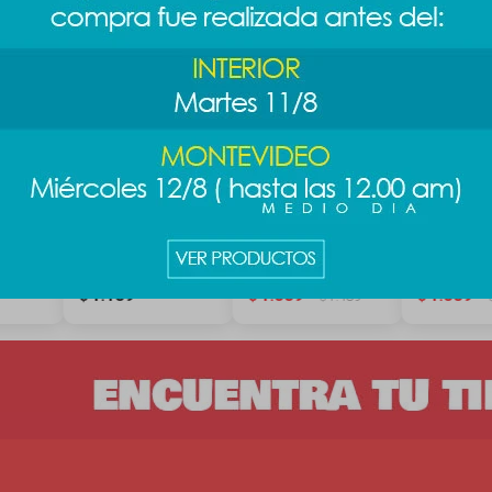
Batman
Peluche Sanrio
Peluche Harry
Peluche Z
sweet -
Potter -
35 cm -
Cinnamoroll
Dumbledore
Clawhause
1.189
1.389
1.389
$
$
1.489
$
$