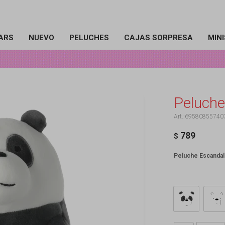
ARS
NUEVO
PELUCHES
CAJAS SORPRESA
MIN
Peluche
69580855740
789
$
Peluche Escandal