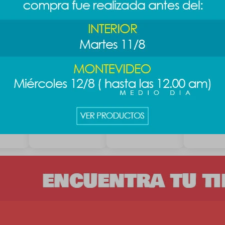
ney
Peluche Minecraft -
Peluche Sanrio 25
Peluche Wi
Alex
cm - Kuromi
Pooh sent
s
789
889
889
$
989
$
$
$