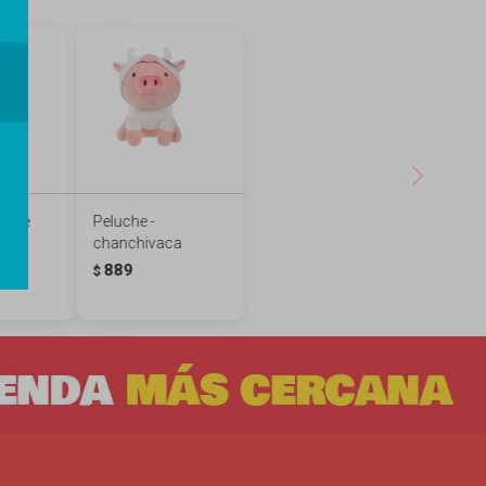
nnie
Peluche -
ado
chanchivaca
889
$