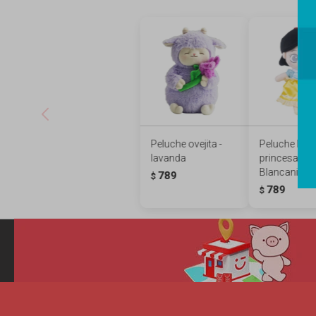
Peluche ovejita -
Peluche Dis
lavanda
princesas -
Blancanieve
789
$
789
$