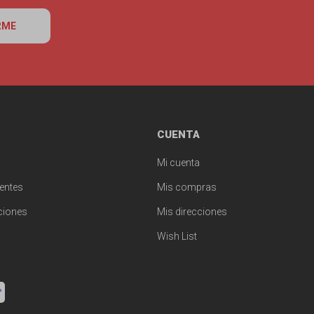
RME
CUENTA
Mi cuenta
entes
Mis compras
ciones
Mis direcciones
Wish List