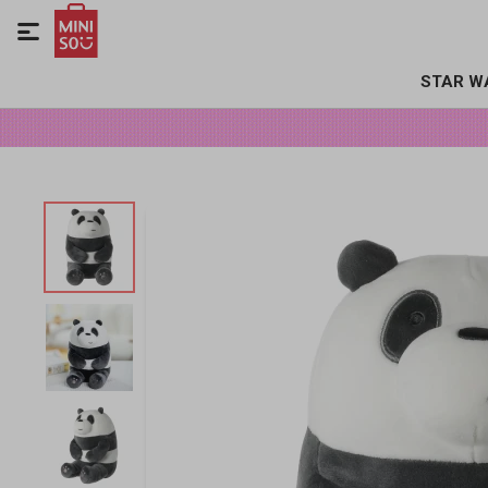

STAR W